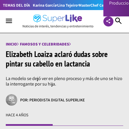
Producci
TEMAS DEL DÍA
Karina García
Lina Tejeiro
MasterChef Celebrity Colom
Noticias de interés, tendencias y entretenimiento
INICIO
FAMOSOS Y CELEBRIDADES
Elizabeth Loaiza aclaró dudas sobre
pintar su cabello en lactancia
La modelo se dejó ver en pleno proceso y más de uno se hizo
la interrogante por su hija.
POR: PERIODISTA DIGITAL SUPERLIKE
HACE 4 AÑOS