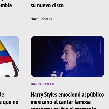
lombia
su nuevo disco
Hace 10 horas
HARRY STYLES
de
Harry Styles emocionó al público
os que no
mexicano al cantar famosa
ranchera; así fue el momento