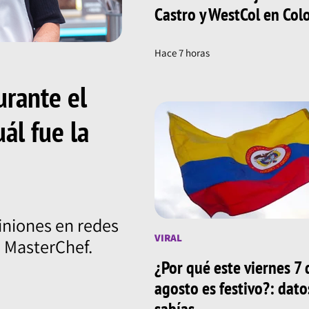
Castro y WestCol en Co
Hace 7 horas
urante el
uál fue la
iniones en redes
VIRAL
e MasterChef.
¿Por qué este viernes 7 
agosto es festivo?: dat
sabías