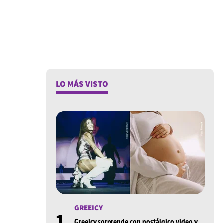
LO MÁS VISTO
GREEICY
1
Greeicy sorprende con nostálgico video y