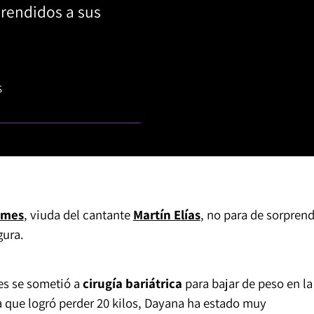
prendidos a sus
S
imes
, viuda del cantante
Martín Elías
, no para de sorpren
gura.
es se sometió a
cirugía bariátrica
para bajar de peso en la
a que logró perder 20 kilos, Dayana ha estado muy