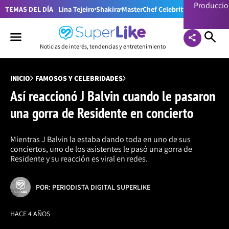
Producci
TEMAS DEL DÍA
Lina Tejeiro
Shakira
MasterChef Celebrity Colombia
Pr
Noticias de interés, tendencias y entretenimiento
INICIO
FAMOSOS Y CELEBRIDADES
Así reaccionó J Balvin cuando le pasaron
una gorra de Residente en concierto
Mientras J Balvin la estaba dando toda en uno de sus
conciertos, uno de los asistentes le pasó una gorra de
Residente y su reacción es viral en redes.
POR: PERIODISTA DIGITAL SUPERLIKE
HACE 4 AÑOS