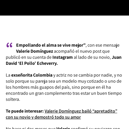
“
Empollando el alma se vive mejor”
, con ese mensaje
Valerie Domínguez
acompañó el nuevo post que
publicó en su cuenta de
Instagram
al lado de su novio,
Juan
David ‘El Pollo’ Echeverry.
La
exseñorita Colombia
y actriz no se cambia por nadie, y no
solo porque su pareja sea un modelo muy cotizado o uno de
los hombres más guapos del país, sino porque en él ha
encontrado un gran complemento tras estar un buen tiempo
soltera.
Te puede interesar:
Valerie Domínguez bailó “apretadito”
con su novio y demostró todo su amor
No hace ni dos meses que
Valerie
confirmó su noviazgo con