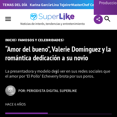
Producci
TEMAS DEL DÍA
Karina García
Lina Tejeiro
MasterChef Celebrity Colom
Noticias de interés, tendencias y entretenimiento
INICIO
FAMOSOS Y CELEBRIDADES
“Amor del bueno”, Valerie Domínguez y la
romántica dedicación a su novio
La presentadora y modelo dejó ver en sus redes sociales que
el amor por ‘El Pollo’ Echeverry brota por sus poros.
POR: PERIODISTA DIGITAL SUPERLIKE
HACE 6 AÑOS