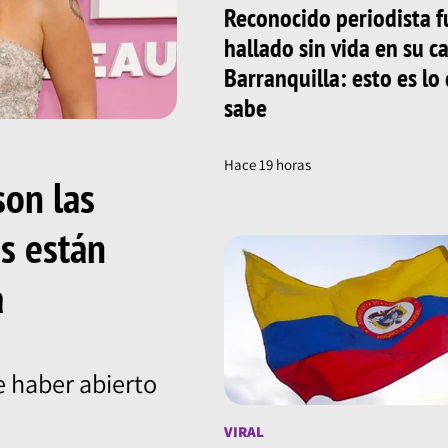
Reconocido periodista f
hallado sin vida en su c
Barranquilla: esto es lo
sabe
Hace 19 horas
son las
ns están
a
 haber abierto
VIRAL