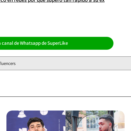
a canal de Whatsapp de SuperLike
fluencers