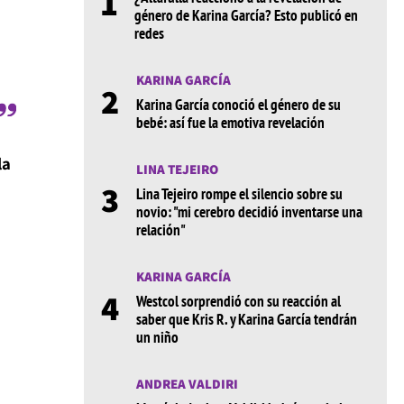
1
género de Karina García? Esto publicó en
redes
KARINA GARCÍA
2
Karina García conoció el género de su
bebé: así fue la emotiva revelación
la
LINA TEJEIRO
a
3
Lina Tejeiro rompe el silencio sobre su
novio: "mi cerebro decidió inventarse una
relación"
KARINA GARCÍA
4
Westcol sorprendió con su reacción al
saber que Kris R. y Karina García tendrán
un niño
ANDREA VALDIRI