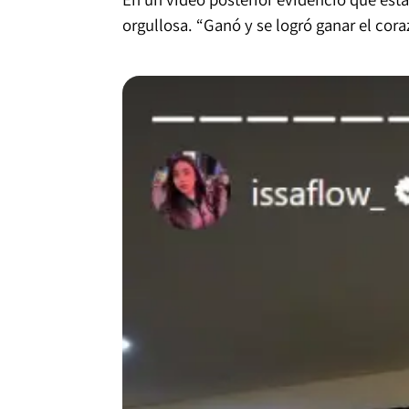
orgullosa. “Ganó y se logró ganar el co