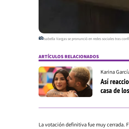
Isabella Vargas se pronunció en redes sociales tras con
ARTÍCULOS RELACIONADOS
Karina Garcí
Así reacci
casa de lo
La votación definitiva fue muy cerrada. 