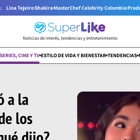
Lina Tejeiro
Shakira
MasterChef Celebrity Colombia
Prod
:
Noticias de interés, tendencias y entretenimiento
SERIES, CINE Y TV
ESTILO DE VIDA Y BIENESTAR
TENDENCIAS
ó a la
de los
qué dijo?