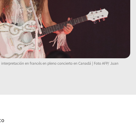
 interpretación en francés en pleno concierto en Canadá | Foto AFP/ Juan
co