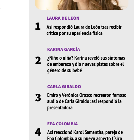
ó
LAURA DE LEÓN
1
Así respondió Laura de León tras recibir
crítica por su apariencia física
KARINA GARCÍA
2
¿Niño o niña? Karina reveló sus síntomas
de embarazo y dio nuevas pistas sobre el
género de su bebé
CARLA GIRALDO
3
Emiro y Verónica Orozco recrearon famoso
audio de Carla Giraldo: así respondió la
presentadora
EPA COLOMBIA
4
Así reaccionó Karol Samantha, pareja de
Epa Colombia, a su nuevo aspecto físico