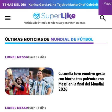
Prod
TEMAS DEL DÍA
Karina García
Lina Tejeiro
MasterChef Celebrity Colom
Noticias de interés, tendencias y entretenimiento
ÚLTIMAS NOTICIAS DE
MUNDIAL DE FÚTBOL
LIONEL MESSI
Hace 17 días
Cucurella tuvo emotivo gesto
con hincha tras polémica con
Messi en la final del Mundial
2026
LIONEL MESSI
Hace 17 días